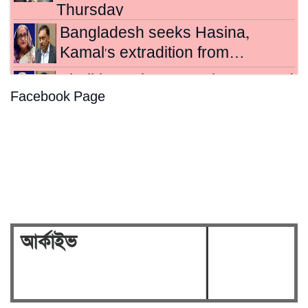
Thursday
Bangladesh seeks Hasina,
Kamal's extradition from…
Sheikh Hasina, Kamal sentenced
Facebook Page
to death for crimes…
Hasina's crimes against
humanity case to be broadcast…
Security on high alert ahead of
verdict against Sheikh…
আর্কাইভ