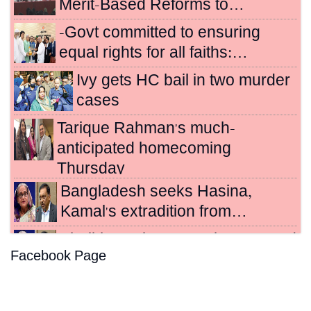
Merit-Based Reforms to…
-Govt committed to ensuring
equal rights for all faiths:…
Ivy gets HC bail in two murder
cases
Tarique Rahman's much-
anticipated homecoming
Thursday
Bangladesh seeks Hasina,
Kamal's extradition from…
Sheikh Hasina, Kamal sentenced
Facebook Page
to death for crimes…
Hasina's crimes against
humanity case to be broadcast…