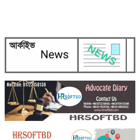
Security on high alert ahead of
verdict against Sheikh…
আর্কাইভ