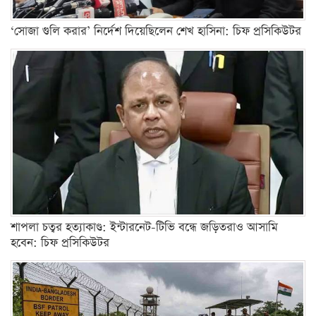
‘সোজা গুলি করার’ নির্দেশ দিয়েছিলেন শেখ হাসিনা: চিফ প্রসিকিউটর
শাপলা চত্বর হত্যাকাণ্ড: ইন্টারনেট-টিভি বন্ধে জড়িতরাও আসামি
হবেন: চিফ প্রসিকিউটর