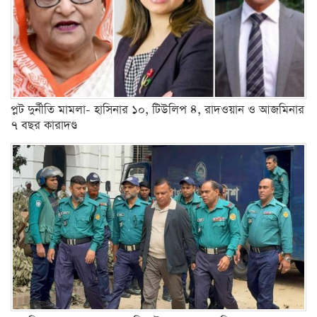
প্লট দুর্নীতি মামলা- হাসিনার ১০, টিউলিপ ৪, রাদওয়ান ও আজমিনার
৭ বছর কারাদণ্ড