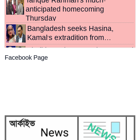
Tarique Rahman's much-
anticipated homecoming
Thursday
Bangladesh seeks Hasina,
Kamal's extradition from…
Sheikh Hasina, Kamal sentenced
Facebook Page
to death for crimes…
Hasina's crimes against
humanity case to be broadcast…
Security on high alert ahead of
verdict against Sheikh…
আর্কাইভ