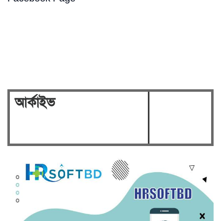
to death for crimes…
Hasina's crimes against
humanity case to be broadcast…
Security on high alert ahead of
verdict against Sheikh…
আর্কাইভ