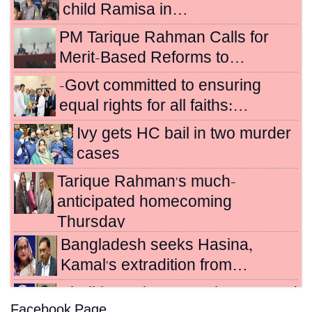
child Ramisa in…
PM Tarique Rahman Calls for
Merit-Based Reforms to…
-Govt committed to ensuring
equal rights for all faiths:…
Ivy gets HC bail in two murder
cases
Tarique Rahman's much-
anticipated homecoming
Thursday
Bangladesh seeks Hasina,
Kamal's extradition from…
Sheikh Hasina, Kamal sentenced
Facebook Page