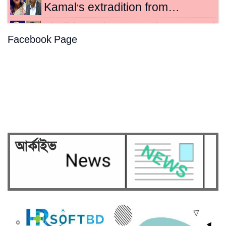
Kamal's extradition from…
Sheikh Hasina, Kamal sentenced
Facebook Page
to death for crimes…
Hasina's crimes against
humanity case to be broadcast…
Security on high alert ahead of
verdict against Sheikh…
আর্কাইভ