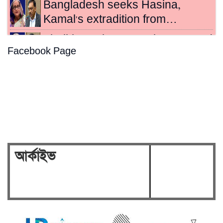
Bangladesh seeks Hasina,
Kamal's extradition from…
Sheikh Hasina, Kamal sentenced
Facebook Page
to death for crimes…
Hasina's crimes against
humanity case to be broadcast…
Security on high alert ahead of
verdict against Sheikh…
আর্কাইভ