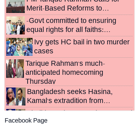
Merit-Based Reforms to…
-Govt committed to ensuring
equal rights for all faiths:…
Ivy gets HC bail in two murder
cases
Tarique Rahman's much-
anticipated homecoming
Thursday
Bangladesh seeks Hasina,
Kamal's extradition from…
Sheikh Hasina, Kamal sentenced
Facebook Page
to death for crimes…
Hasina's crimes against