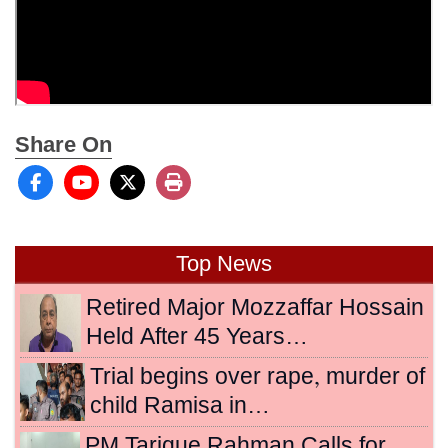
Share On
Top News
Retired Major Mozzaffar Hossain
Held After 45 Years…
Trial begins over rape, murder of
child Ramisa in…
PM Tarique Rahman Calls for