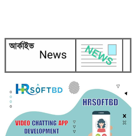
humanity case to be broadcast…
Security on high alert ahead of
verdict against Sheikh…
আর্কাইভ