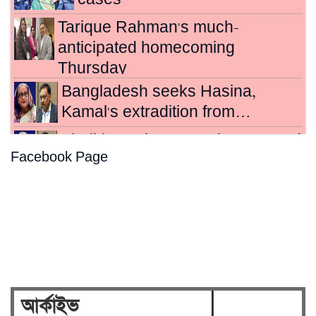
Tarique Rahman's much-
anticipated homecoming
Thursday
Bangladesh seeks Hasina,
Kamal's extradition from…
Sheikh Hasina, Kamal sentenced
Facebook Page
to death for crimes…
Hasina's crimes against
humanity case to be broadcast…
Security on high alert ahead of
verdict against Sheikh…
আর্কাইভ