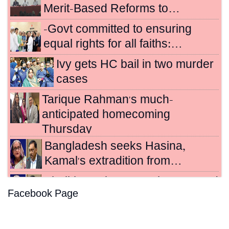
Merit-Based Reforms to…
-Govt committed to ensuring
equal rights for all faiths:…
Ivy gets HC bail in two murder
cases
Tarique Rahman's much-
anticipated homecoming
Thursday
Bangladesh seeks Hasina,
Kamal's extradition from…
Sheikh Hasina, Kamal sentenced
Facebook Page
to death for crimes…
Hasina's crimes against