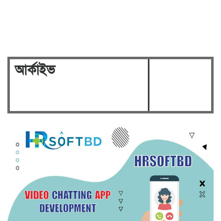
humanity case to be broadcast…
Security on high alert ahead of
verdict against Sheikh…
আর্কাইভ