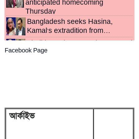
anticipated homecoming
Thursday
Bangladesh seeks Hasina,
Kamal's extradition from…
Sheikh Hasina, Kamal sentenced
Facebook Page
to death for crimes…
Hasina's crimes against
humanity case to be broadcast…
Security on high alert ahead of
verdict against Sheikh…
আর্কাইভ